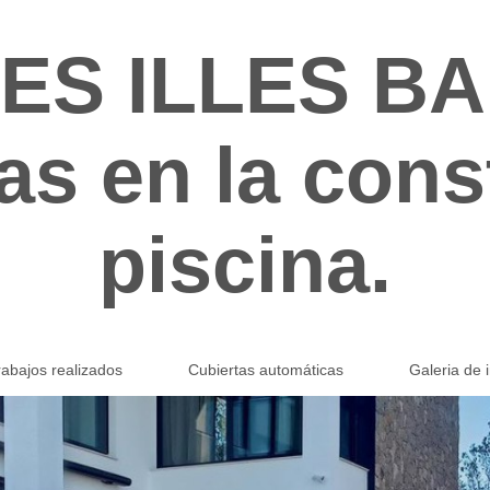
NES ILLES B
as en la con
piscina.
rabajos realizados
Cubiertas automáticas
Galeria de