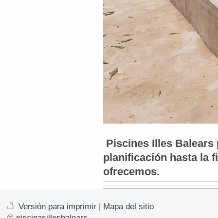
Piscines Illes Balears
planificación hasta la 
ofrecemos.
Versión para imprimir
|
Mapa del sitio
© piscinasillesbalears